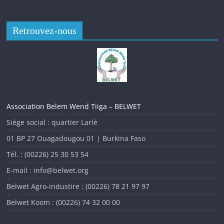
Retrouvez-nous
Association Belem Wend Tiiga – BELWET
Siège social : quartier Larlé
01 BP 27 Ouagadougou 01 | Burkina Faso
Tél. : (00226) 25 30 53 54
L’analyse des indicateurs de la malnutrition au Burkina Faso
au cours des dernières années montre que la situation
E-mail : info@belwet.org
nutritionnelle est toujours insatisfaisante malgré
Belwet Agro-industire : (00226) 78 21 97 97
l’amélioration observée ces dernières années. Pour évaluer
Belwet Koom : (00226) 74 32 00 00
cette situation nutritionnelle afin d’y apporter des réponses
adéquates, Le
ministère de la Santé et de l’Hygiène Publique