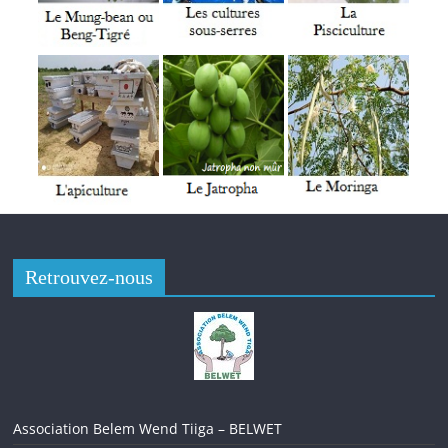
Larlé Naaba Tigré, présent lors de cette cérémonie de départ
à la retraite, a salué la pionnière qu’est Mme Ouedraogo, pour
avoir tenu depuis juin 2003 à nos jours. C’est ainsi qu’il a
souhaité à l’intéressée de bien jouir de sa retraite, tout en
l’invitant à rester active.
Tenue de l’Enquête nationale nutritionnelle (ENN) 2022 au
Burkina Faso
Retrouvez-nous
Association Belem Wend Tiiga – BELWET