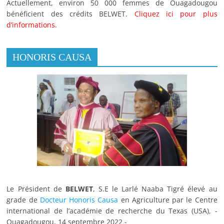
générer des emplois stables et à réduire l’effet de serres
Actuellement, environ 50 000 femmes de Ouagadougou
bénéficient des crédits BELWET.
Cliquez ici pour plus
entre-autres.
d’informations.
HONORIS CAUSA
Le Président de
BELWET
, S.E le Larlé Naaba Tigré élevé au
grade de
Docteur Honoris Causa
en Agriculture par le Centre
international de l’académie de recherche du Texas (USA), -
Ouagadougou, 14 septembre 2022 -