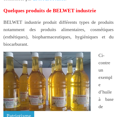
Quelques produits de BELWET industrie
BELWET industrie produit différents types de produits
notamment des produits alimentaires, cosmétiques
(esthétiques), biopharmaceutiques, hygiéniques et du
biocarburant.
Ci-
contre
un
exempl
e
d’huile
à base
de
Sésame
Patriotisme