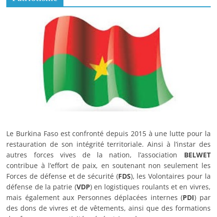
Fabriqu
ées
notamment à partir du
Jatropha
, du
Balanitès
, du
Sésame
,
des
graines de Baobab
, du
Neem
, du
Moringa
, etc., les
huiles BELWET servent notamment dans l’alimentation,
la cosmétique (esthétique) et dans le bio-carburant.
En dehors du biocarburant, les huiles à base du Balanitès,
du Sésame, des graines de Baobab, du Neem, du
Moringa sont conditionnées dans des bidons de 1 litre et
Le Burkina Faso est confronté depuis 2015 à une lutte pour la
restauration de son intégrité territoriale. Ainsi à l’instar des
de 120 ml.
autres forces vives de la nation, l’association
BELWET
contribue à l’effort de paix, en soutenant non seulement les
Forces de défense et de sécurité (
FDS
), les Volontaires pour la
BEL
défense de la patrie (
VDP
) en logistiques roulants et en vivres,
mais également aux Personnes déplacées internes (
PDI
) par
WET
des dons de vivres et de vêtements, ainsi que des formations
indus