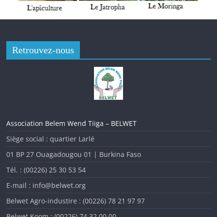
Tenue de l’Enquête nationale nutritionnelle (ENN) 2022 au
Burkina Faso
Retrouvez-nous
Association Belem Wend Tiiga – BELWET
Siège social : quartier Larlé
01 BP 27 Ouagadougou 01 | Burkina Faso
Tél. : (00226) 25 30 53 54
L’analyse des indicateurs de la malnutrition au Burkina Faso
au cours des dernières années montre que la situation
E-mail : info@belwet.org
nutritionnelle est toujours insatisfaisante malgré
Belwet Agro-industire : (00226) 78 21 97 97
l’amélioration observée ces dernières années. Pour évaluer
Belwet Koom : (00226) 74 32 00 00
cette situation nutritionnelle afin d’y apporter des réponses