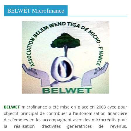
WET
BELWET Microfinance
indus
trie,
sur la
base
du
Mun
Ci-dessus, une vue du Mung-bean alimentaire
g-
bean
ou Beng-Tigré, produit et commercialise de la farine, du
couscous, du bassi, des biscuits, du pain et de la liqueur.
Il y est produit également du Thé dénommé
« Paam-
Laafi »
à base du Moringa.
BELWET
microfinance a été mise en place en 2003 avec pour
objectif principal de contribuer à l’autonomisation financière
BELWET industrie, à travers sa gamme variée de
des femmes en les accompagnant avec des microcrédits pour
produit, contribue à dynamiser le tissu industriel, à
la réalisation d’activités génératrices de revenus.