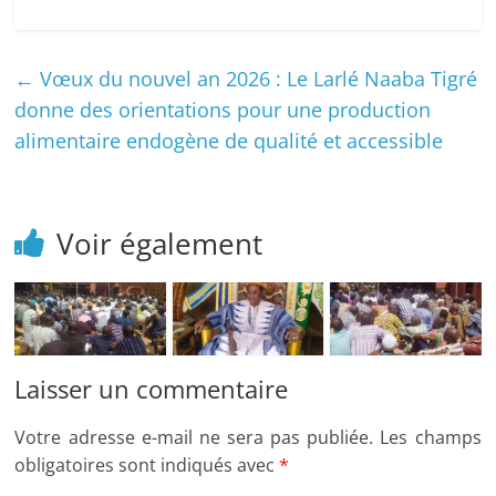
←
Vœux du nouvel an 2026 : Le Larlé Naaba Tigré
donne des orientations pour une production
alimentaire endogène de qualité et accessible
Voir également
XXXIVème
Culture : le
Le Larlé
Laisser un commentaire
anniversaire
XXXVème
Naaba Tigré
du règne du
« Basga » du
sacrifie à son
Votre adresse e-mail ne sera pas publiée.
Les champs
Président de
Larlé Naaba
rituel
obligatoires sont indiqués avec
*
BELWET : à la
célébré
coutumier