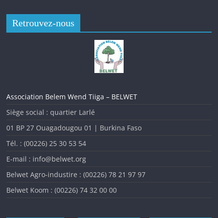
Retrouvez-nous
Association Belem Wend Tiiga – BELWET
Siège social : quartier Larlé
01 BP 27 Ouagadougou 01 | Burkina Faso
Tél. : (00226) 25 30 53 54
L’analyse des indicateurs de la malnutrition au Burkina Faso
au cours des dernières années montre que la situation
E-mail : info@belwet.org
nutritionnelle est toujours insatisfaisante malgré
Belwet Agro-industire : (00226) 78 21 97 97
l’amélioration observée ces dernières années. Pour évaluer
Belwet Koom : (00226) 74 32 00 00
cette situation nutritionnelle afin d’y apporter des réponses
adéquates, Le
ministère de la Santé et de l’Hygiène Publique
et ses Partenaires à travers la
Direction de Nutrition (DN)
en