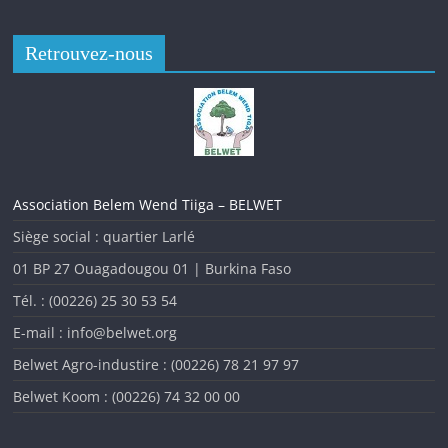
Retrouvez-nous
Association Belem Wend Tiiga – BELWET
Siège social : quartier Larlé
01 BP 27 Ouagadougou 01 | Burkina Faso
Tél. : (00226) 25 30 53 54
L’analyse des indicateurs de la malnutrition au Burkina Faso
au cours des dernières années montre que la situation
E-mail : info@belwet.org
nutritionnelle est toujours insatisfaisante malgré
Belwet Agro-industire : (00226) 78 21 97 97
l’amélioration observée ces dernières années. Pour évaluer
Belwet Koom : (00226) 74 32 00 00
cette situation nutritionnelle afin d’y apporter des réponses
adéquates, Le
ministère de la Santé et de l’Hygiène Publique
et ses Partenaires à travers la
Direction de Nutrition (DN)
en