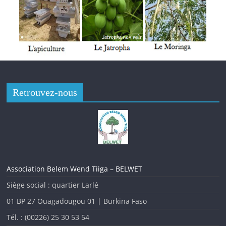
l’invitant à rester active.
Tenue de l’Enquête nationale nutritionnelle (ENN) 2022 au
Burkina Faso
Retrouvez-nous
Association Belem Wend Tiiga – BELWET
Siège social : quartier Larlé
01 BP 27 Ouagadougou 01 | Burkina Faso
Tél. : (00226) 25 30 53 54
L’analyse des indicateurs de la malnutrition au Burkina Faso