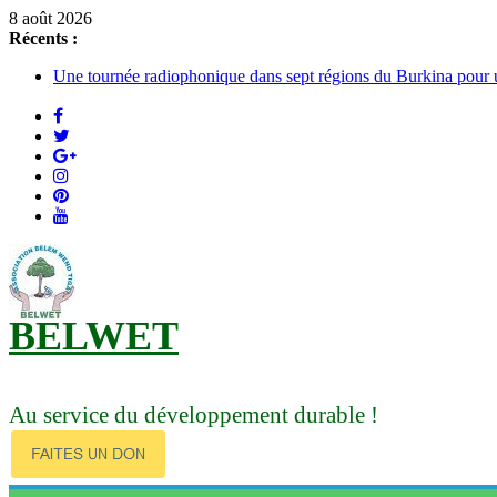
Passer
8 août 2026
au
Récents :
contenu
Une tournée radiophonique dans sept régions du Burkina pour une
Santé – Nutrition : des résultats d’études scientifiques sur les
Amélioration de l’état alimentaire et nuritionnel des population
Le Larlé Naaba Tigré consacre sa XXXVI année de règne
Vœux du nouvel an 2026 : Le Larlé Naaba Tigré donne des orien
BELWET
Au service du développement durable !