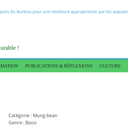
ons du Burkina pour une meilleure appropriation par les population
 scientifiques sur les bouillons cubes au Burkina Faso rendus publi
itionnel des populations : une caravane de presse pour constater l
nnée de règne
Tigré donne des orientations pour une production alimentaire end
urable !
RMATION
PUBLICATIONS & RÉFLEXIONS
CULTURE
Catégorie : Mung-bean
Genre : Bassi