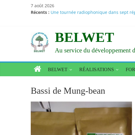
Passer
7 août 2026
au
Récents :
Une tournée radiophonique dans sept régi
contenu
Santé – Nutrition : des résultats d’études
Amélioration de l’état alimentaire et nur
Le Larlé Naaba Tigré consacre sa XXXVI a
BELWET
Vœux du nouvel an 2026 : Le Larlé Naaba 
Au service du développement d
BELWET
RÉALISATIONS
FO
Bassi de Mung-bean