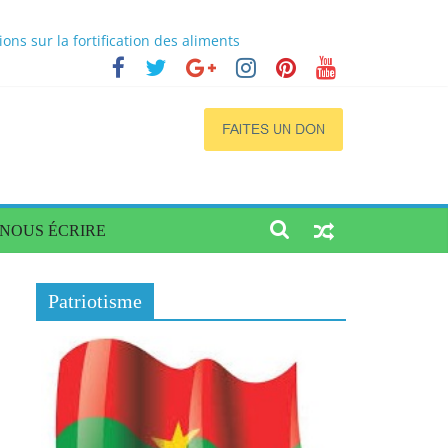
s sur la fortification des aliments
cs
a situation dans quatre régions du Burkina
ogène de qualité et accessible
NOUS ÉCRIRE
Patriotisme