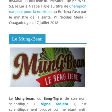
Installation officielle du Président de BELWET,
S.E le Larlé Naaba Tigré au titre de
Champion
national pour la nutrition
au Burkina Faso par
le ministre de la santé, Pr Nicolas Méda -
Ouagadougou, 17 juillet 2018 -
Le Mung-Bean
Le
Mung-bean
, ou
Beng-Tigré
, de son nom
scientifique «
Vigna radiata
», est
scientifiquement prouvé comme étant anti-