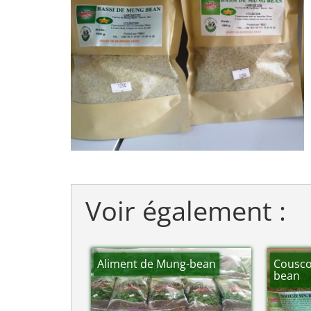
Voir également :
Aliment de Mung-bean
Cousco
bean