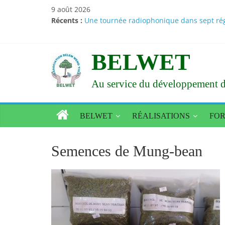
Passer
9 août 2026
au
Récents :
Une tournée radiophonique dans sept régi
contenu
Santé – Nutrition : des résultats d’études
Amélioration de l’état alimentaire et nur
Le Larlé Naaba Tigré consacre sa XXXVI a
BELWET
Vœux du nouvel an 2026 : Le Larlé Naaba 
Au service du développement d
BELWET
RÉALISATIONS
FO
Semences de Mung-bean