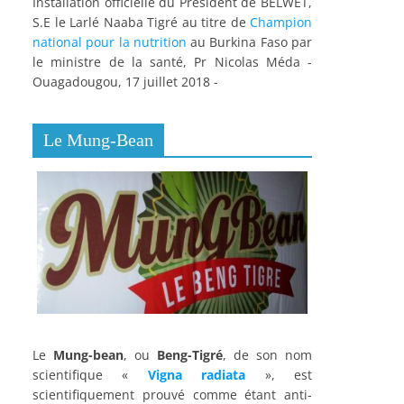
Installation officielle du Président de BELWET,
S.E le Larlé Naaba Tigré au titre de
Champion
national pour la nutrition
au Burkina Faso par
le ministre de la santé, Pr Nicolas Méda -
Ouagadougou, 17 juillet 2018 -
Le Mung-Bean
Le
Mung-bean
, ou
Beng-Tigré
, de son nom
scientifique «
Vigna radiata
», est
scientifiquement prouvé comme étant anti-