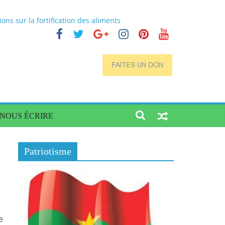
s sur la fortification des aliments
cs
a situation dans quatre régions du Burkina
ogène de qualité et accessible
NOUS ÉCRIRE
Patriotisme
e