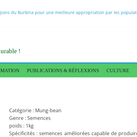
ons du Burkina pour une meilleure appropriation par les population
 scientifiques sur les bouillons cubes au Burkina Faso rendus publi
itionnel des populations : une caravane de presse pour constater l
nnée de règne
Tigré donne des orientations pour une production alimentaire end
urable !
RMATION
PUBLICATIONS & RÉFLEXIONS
CULTURE
Catégorie : Mung-bean
Genre : Semences
poids : 1kg
Spécificités : semences améliorées capable de produir