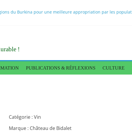
ons du Burkina pour une meilleure appropriation par les population
 scientifiques sur les bouillons cubes au Burkina Faso rendus publi
itionnel des populations : une caravane de presse pour constater l
nnée de règne
Tigré donne des orientations pour une production alimentaire end
urable !
RMATION
PUBLICATIONS & RÉFLEXIONS
CULTURE
Catégorie : Vin
Marque : Château de Bidalet