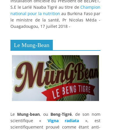
Installation officielle du Président de BELWET,
S.E le Larlé Naaba Tigré au titre de
Champion
national pour la nutrition
au Burkina Faso par
le ministre de la santé, Pr Nicolas Méda -
Ouagadougou, 17 juillet 2018 -
Le Mung-Bean
Le
Mung-bean
, ou
Beng-Tigré
, de son nom
scientifique «
Vigna radiata
», est
scientifiquement prouvé comme étant anti-