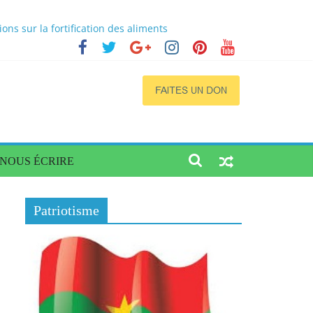
s sur la fortification des aliments
cs
a situation dans quatre régions du Burkina
ogène de qualité et accessible
NOUS ÉCRIRE
Patriotisme