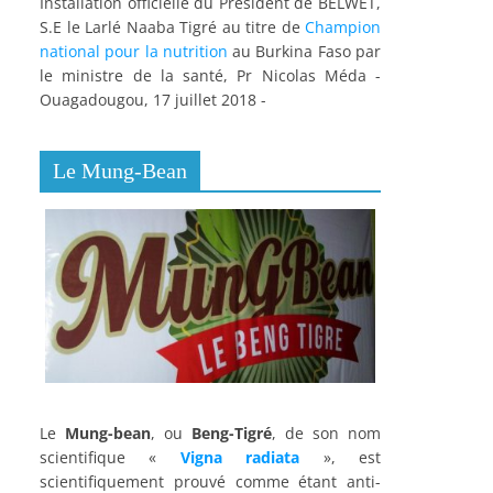
Installation officielle du Président de BELWET,
S.E le Larlé Naaba Tigré au titre de
Champion
national pour la nutrition
au Burkina Faso par
le ministre de la santé, Pr Nicolas Méda -
Ouagadougou, 17 juillet 2018 -
Le Mung-Bean
Le
Mung-bean
, ou
Beng-Tigré
, de son nom
scientifique «
Vigna radiata
», est
scientifiquement prouvé comme étant anti-