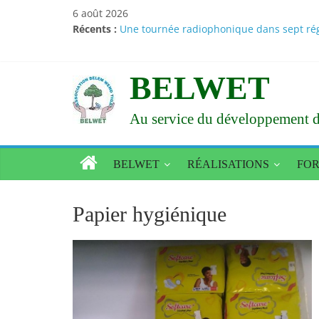
Passer
6 août 2026
au
Récents :
Une tournée radiophonique dans sept régi
contenu
Santé – Nutrition : des résultats d’études
Amélioration de l’état alimentaire et nur
Le Larlé Naaba Tigré consacre sa XXXVI a
BELWET
Vœux du nouvel an 2026 : Le Larlé Naaba 
Au service du développement d
BELWET
RÉALISATIONS
FO
Papier hygiénique