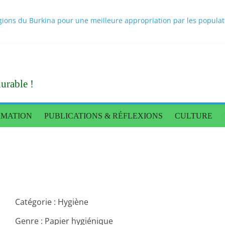
ons du Burkina pour une meilleure appropriation par les population
 scientifiques sur les bouillons cubes au Burkina Faso rendus publi
itionnel des populations : une caravane de presse pour constater l
nnée de règne
Tigré donne des orientations pour une production alimentaire end
urable !
RMATION
PUBLICATIONS & RÉFLEXIONS
CULTURE
Catégorie : Hygiène
Genre : Papier hygiénique