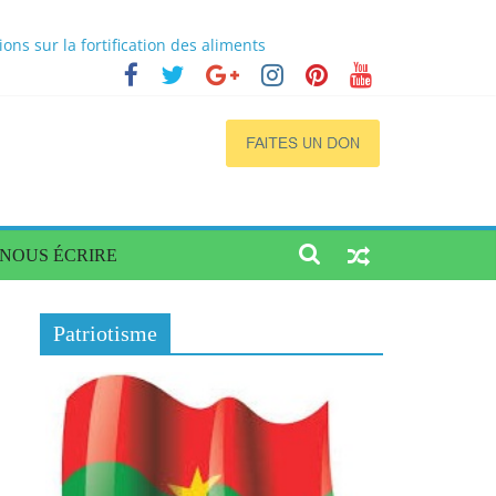
s sur la fortification des aliments
cs
a situation dans quatre régions du Burkina
ogène de qualité et accessible
NOUS ÉCRIRE
Patriotisme