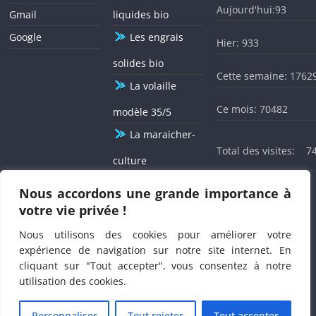
mois, des adolescentes de 10-14 ans, des femmes en âge de
Aujourd'hui:93
Gmail
liquides bio
procréer de 15 à 49 ans et la mortalité rétrospective dans la
Google
Les engrais
population au Burkina Faso. Pour le déroulement de la
Hier: 933
présente enquête nutritionnelle, qui se fera cette fois de
solides bio
façon électronique, les populations se trouvant dans les
Cette semaine: 1762
ménages sélectionnés seront soumises durant l’enquête à la
La volaille
prise de poids, de la taille, du
périmètre brachial
, de la
Ce mois: 70482
modèle 35/5
vitamine A, de déparasitant, au test d’iode, à la recherche
d’œdème, etc...
La maraicher-
Total des visites:
7
culture
L'agriculture
Nous accordons une grande importance à
Le XXXII ème Basga du Président de BELWET célébré sous le
signe de la solidarité agissante
votre vie privée !
12 mois / 12
Nous utilisons des cookies pour améliorer votre
expérience de navigation sur notre site internet. En
cliquant sur "Tout accepter", vous consentez à notre
utilisation des cookies.
Copyright © 2026
BELWET
. Tous droits réservés.
Personnaliser
Tout rejeter
Tout accepter