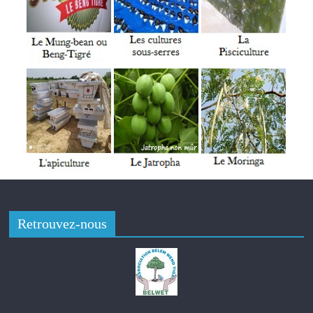
neuve d’une valeur d’environ six-cent mille (600 000) francs
CFA, en plus d’un chèque d’un montant de 250.000 FCFA. Le
Larlé Naaba Tigré, présent lors de cette cérémonie de départ
à la retraite, a salué la pionnière qu’est Mme Ouedraogo, pour
avoir tenu depuis juin 2003 à nos jours. C’est ainsi qu’il a
souhaité à l’intéressée de bien jouir de sa retraite, tout en
l’invitant à rester active.
Tenue de l’Enquête nationale nutritionnelle (ENN) 2022 au
Burkina Faso
Retrouvez-nous