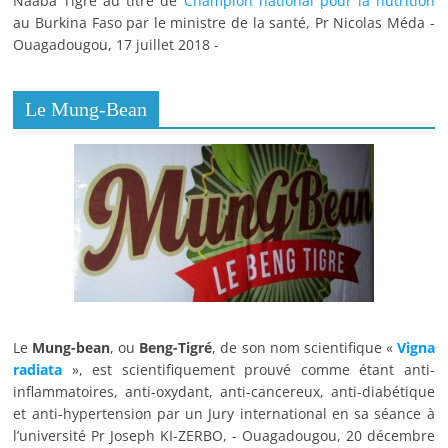
Naaba Tigré au titre de
Champion national pour la nutrition
au Burkina Faso par le ministre de la santé, Pr Nicolas Méda -
Ouagadougou, 17 juillet 2018 -
Le Mung-Bean
Le
Mung-bean
, ou
Beng-Tigré
, de son nom scientifique «
Vigna
radiata
», est scientifiquement prouvé comme étant anti-
inflammatoires, anti-oxydant, anti-cancereux, anti-diabétique
et anti-hypertension par un Jury international en sa séance à
l’université Pr Joseph KI-ZERBO, - Ouagadougou, 20 décembre