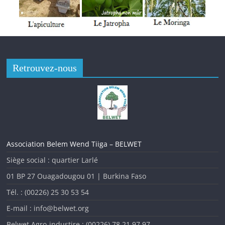
Tenue de l’Enquête nationale nutritionnelle (ENN) 2022 au
Burkina Faso
Retrouvez-nous
Association Belem Wend Tiiga – BELWET
Siège social : quartier Larlé
01 BP 27 Ouagadougou 01 | Burkina Faso
Tél. : (00226) 25 30 53 54
L’analyse des indicateurs de la malnutrition au Burkina Faso
au cours des dernières années montre que la situation
E-mail : info@belwet.org
nutritionnelle est toujours insatisfaisante malgré
Belwet Agro-industire : (00226) 78 21 97 97