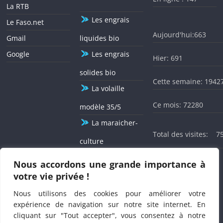
enquête s’inscrit dans le cadre de la nutrition et dans sa
La RTB
treizième édition, l’objectif global de cette enquête est
Les engrais
Le Faso.net
d’évaluer la situation nutritionnelle des enfants âgés de 0 à 59
mois, des adolescentes de 10-14 ans, des femmes en âge de
Aujourd'hui:663
Gmail
liquides bio
procréer de 15 à 49 ans et la mortalité rétrospective dans la
Google
Les engrais
population au Burkina Faso. Pour le déroulement de la
Hier: 691
présente enquête nutritionnelle, qui se fera cette fois de
solides bio
façon électronique, les populations se trouvant dans les
Cette semaine: 1942
ménages sélectionnés seront soumises durant l’enquête à la
La volaille
prise de poids, de la taille, du
périmètre brachial
, de la
Ce mois: 72280
modèle 35/5
vitamine A, de déparasitant, au test d’iode, à la recherche
d’œdème, etc...
La maraicher-
Total des visites:
7
culture
L'agriculture
Nous accordons une grande importance à
Le XXXII ème Basga du Président de BELWET célébré sous le
signe de la solidarité agissante
votre vie privée !
12 mois / 12
Nous utilisons des cookies pour améliorer votre
expérience de navigation sur notre site internet. En
cliquant sur "Tout accepter", vous consentez à notre