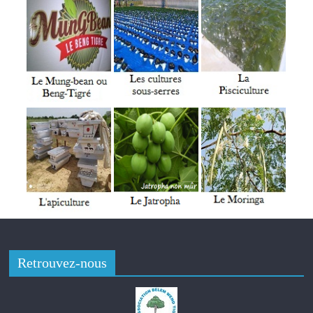
microfinance, a ainsi pu valoir ses droits à la retraite. A cette
occasion, BELWET microfinance à témoigné sa reconnaissance
à l’endroit de la retraités, à travers le don d’une motocyclette
neuve d’une valeur d’environ six-cent mille (600 000) francs
CFA, en plus d’un chèque d’un montant de 250.000 FCFA. Le
Larlé Naaba Tigré, présent lors de cette cérémonie de départ
à la retraite, a salué la pionnière qu’est Mme Ouedraogo, pour
avoir tenu depuis juin 2003 à nos jours. C’est ainsi qu’il a
souhaité à l’intéressée de bien jouir de sa retraite, tout en
l’invitant à rester active.
Tenue de l’Enquête nationale nutritionnelle (ENN) 2022 au
Burkina Faso
Retrouvez-nous