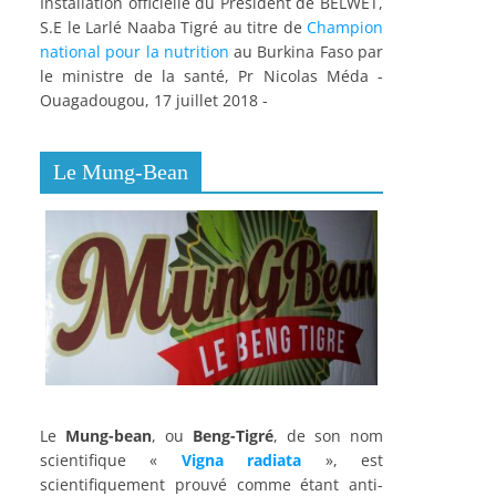
Installation officielle du Président de BELWET,
S.E le Larlé Naaba Tigré au titre de
Champion
national pour la nutrition
au Burkina Faso par
le ministre de la santé, Pr Nicolas Méda -
Ouagadougou, 17 juillet 2018 -
Le Mung-Bean
Le
Mung-bean
, ou
Beng-Tigré
, de son nom
scientifique «
Vigna radiata
», est
scientifiquement prouvé comme étant anti-