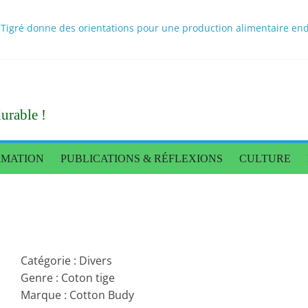
Tigré donne des orientations pour une production alimentaire end
ons du Burkina pour une meilleure appropriation par les population
 scientifiques sur les bouillons cubes au Burkina Faso rendus publi
itionnel des populations : une caravane de presse pour constater l
nnée de règne
urable !
RMATION
PUBLICATIONS & RÉFLEXIONS
CULTURE
Catégorie : Divers
Genre : Coton tige
Marque : Cotton Budy