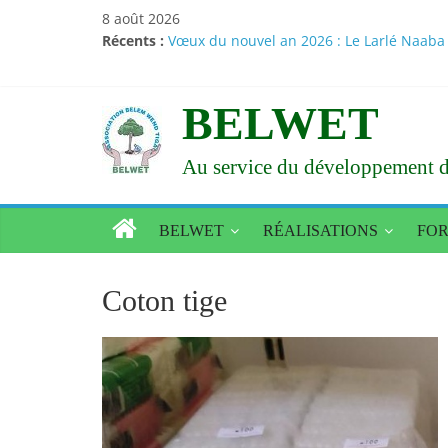
Passer
8 août 2026
au
Récents :
Vœux du nouvel an 2026 : Le Larlé Naaba 
contenu
Une tournée radiophonique dans sept régi
Santé – Nutrition : des résultats d’études
Amélioration de l’état alimentaire et nur
BELWET
Le Larlé Naaba Tigré consacre sa XXXVI a
Au service du développement d
BELWET
RÉALISATIONS
FO
Coton tige