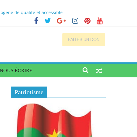
ogène de qualité et accessible
s sur la fortification des aliments
cs
a situation dans quatre régions du Burkina
NOUS ÉCRIRE
Patriotisme