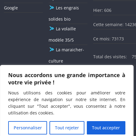
procréer de 15 à 49 ans et la mortalité rétrospective dans la
Google
Les engrais
population au Burkina Faso. Pour le déroulement de la
Hier: 606
présente enquête nutritionnelle, qui se fera cette fois de
solides bio
façon électronique, les populations se trouvant dans les
Cette semaine: 1423
ménages sélectionnés seront soumises durant l’enquête à la
La volaille
prise de poids, de la taille, du
périmètre brachial
, de la
Ce mois: 73173
modèle 35/5
vitamine A, de déparasitant, au test d’iode, à la recherche
d’œdème, etc...
La maraicher-
Total des visites:
7
culture
L'agriculture
Nous accordons une grande importance à
Le XXXII ème Basga du Président de BELWET célébré sous le
signe de la solidarité agissante
votre vie privée !
12 mois / 12
Nous utilisons des cookies pour améliorer votre
expérience de navigation sur notre site internet. En
cliquant sur "Tout accepter", vous consentez à notre
utilisation des cookies.
Copyright © 2026
BELWET
. Tous droits réservés.
Personnaliser
Tout rejeter
Tout accepter