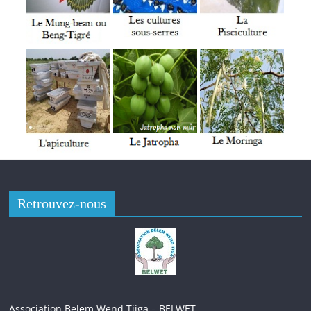
CFA, en plus d’un chèque d’un montant de 250.000 FCFA. Le
Larlé Naaba Tigré, présent lors de cette cérémonie de départ
à la retraite, a salué la pionnière qu’est Mme Ouedraogo, pour
avoir tenu depuis juin 2003 à nos jours. C’est ainsi qu’il a
souhaité à l’intéressée de bien jouir de sa retraite, tout en
l’invitant à rester active.
Tenue de l’Enquête nationale nutritionnelle (ENN) 2022 au
Burkina Faso
Retrouvez-nous
Association Belem Wend Tiiga – BELWET