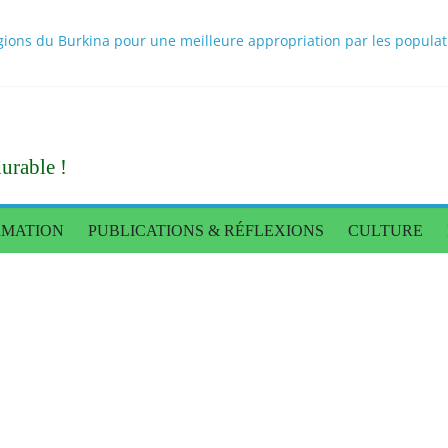
ons du Burkina pour une meilleure appropriation par les population
 scientifiques sur les bouillons cubes au Burkina Faso rendus publi
itionnel des populations : une caravane de presse pour constater l
nnée de règne
Tigré donne des orientations pour une production alimentaire end
urable !
RMATION
PUBLICATIONS & RÉFLEXIONS
CULTURE