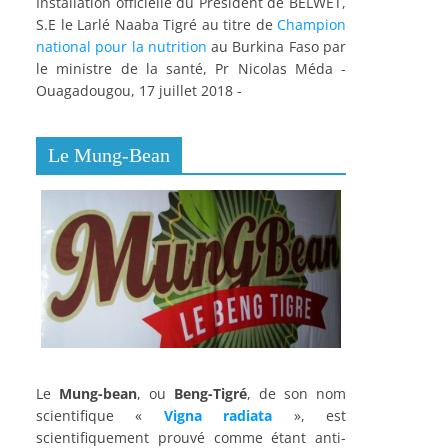
Installation officielle du Président de BELWET,
S.E le Larlé Naaba Tigré au titre de
Champion
national pour la nutrition
au Burkina Faso par
le ministre de la santé, Pr Nicolas Méda -
Ouagadougou, 17 juillet 2018 -
Le Mung-Bean
Le
Mung-bean
, ou
Beng-Tigré
, de son nom
scientifique «
Vigna radiata
», est
scientifiquement prouvé comme étant anti-