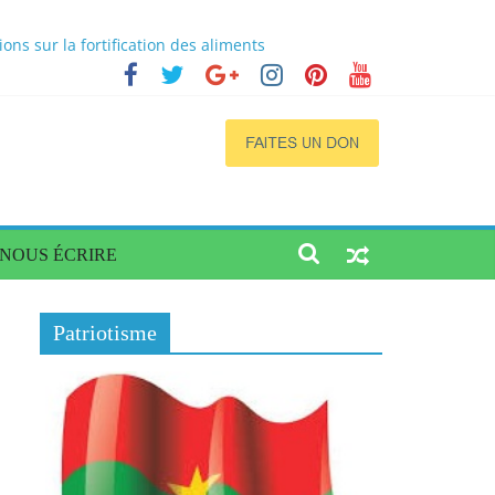
s sur la fortification des aliments
cs
a situation dans quatre régions du Burkina
ogène de qualité et accessible
NOUS ÉCRIRE
Patriotisme