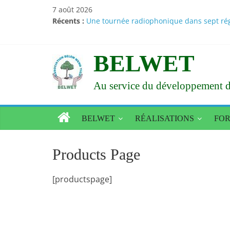
Passer
7 août 2026
au
Récents :
Une tournée radiophonique dans sept régi
contenu
Santé – Nutrition : des résultats d’études
Amélioration de l’état alimentaire et nur
Le Larlé Naaba Tigré consacre sa XXXVI a
BELWET
Vœux du nouvel an 2026 : Le Larlé Naaba 
Au service du développement d
BELWET
RÉALISATIONS
FO
Products Page
[productspage]