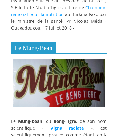
Installation officielle du Président de BELWET,
S.E le Larlé Naaba Tigré au titre de
Champion
national pour la nutrition
au Burkina Faso par
le ministre de la santé, Pr Nicolas Méda -
Ouagadougou, 17 juillet 2018 -
Le Mung-Bean
Le
Mung-bean
, ou
Beng-Tigré
, de son nom
scientifique «
Vigna radiata
», est
scientifiquement prouvé comme étant anti-