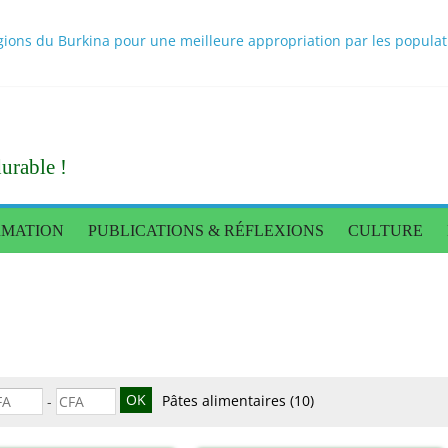
Tigré donne des orientations pour une production alimentaire end
ons du Burkina pour une meilleure appropriation par les population
 scientifiques sur les bouillons cubes au Burkina Faso rendus publi
itionnel des populations : une caravane de presse pour constater l
nnée de règne
urable !
RMATION
PUBLICATIONS & RÉFLEXIONS
CULTURE
Pâtes alimentaires
(10)
-