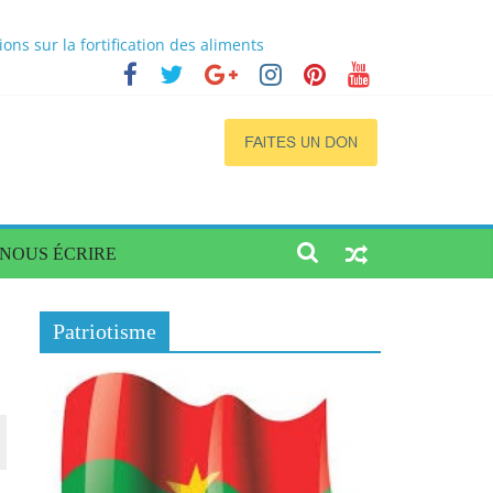
ogène de qualité et accessible
s sur la fortification des aliments
cs
a situation dans quatre régions du Burkina
NOUS ÉCRIRE
Patriotisme