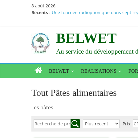
Passer
8 août 2026
Vœux du nouvel an 2026 : Le Larlé Naaba 
au
Récents :
Une tournée radiophonique dans sept régi
contenu
Santé – Nutrition : des résultats d’études
Amélioration de l’état alimentaire et nur
BELWET
Le Larlé Naaba Tigré consacre sa XXXVI a
Au service du développement d
BELWET
RÉALISATIONS
FO
Tout Pâtes alimentaires
Les pâtes
Prix: